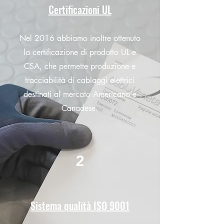
Certificazioni UL
Nel 2016 abbiamo inoltre ottenuto
la certificazione di prodotto UL e
CSA, che permette produzione e
tracciabilità di cablaggi elettrici
destinati al mercato Americano e
Canadese.
2
Sistema qualità ISO 9001